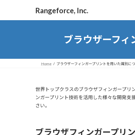
コ
ナ
Rangeforce, Inc.
ン
ビ
テ
ゲ
ン
ー
ツ
シ
ブラウザーフィ
へ
ョ
ス
ン
キ
に
ッ
移
Home
ブラウザーフィンガープリントを用いた識別に
プ
動
世界トップクラスのブラウザフィンガープリ
ンガープリント技術を活用した様々な開発支援
さい。
ブラウザフィンガープリ