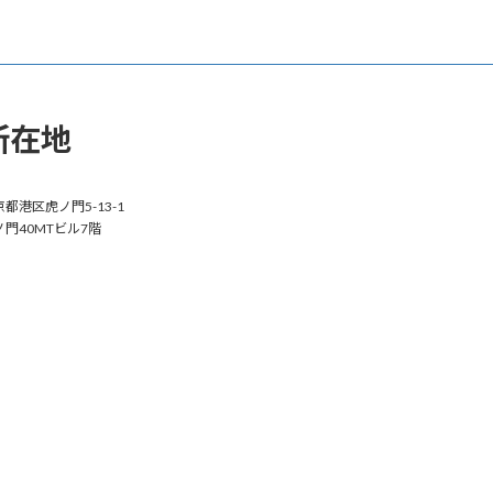
所在地
都港区虎ノ門5-13-1
ノ門40MTビル7階