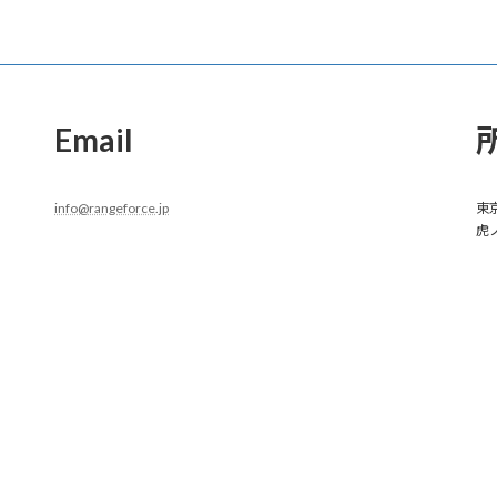
Email
info@rangeforce.jp
東京
虎